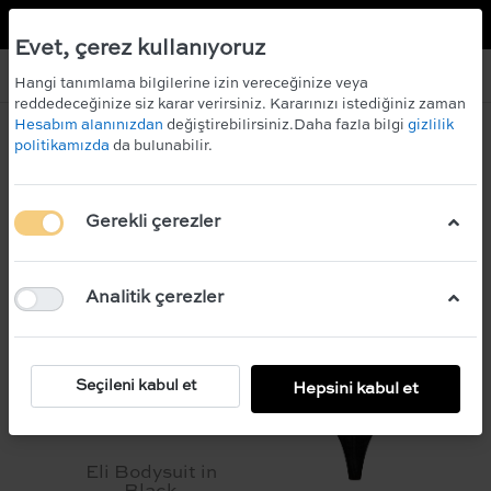
TR
EN
 KAZANIN!
ÜCRETSİZ KARGO
Evet, çerez kullanıyoruz
Hangi tanımlama bilgilerine izin vereceğinize veya
reddedeceğinize siz karar verirsiniz. Kararınızı istediğiniz zaman
Hesabım alanınızdan
değiştirebilirsiniz.Daha fazla bilgi
gizlilik
politikamızda
da bulunabilir.
Filtre
Sırala
Gerekli çerezler
Analitik çerezler
Seçileni kabul et
Hepsini kabul et
Eli Bodysuit in