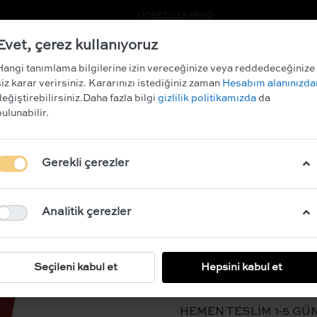
RİM KAZANIN!
ÜCRETSİZ KARGO
Evet, çerez kullanıyoruz
ARCHIVE SALE
Hangi tanımlama bilgilerine izin vereceğinize veya reddedeceğinize
siz karar verirsiniz. Kararınızı istediğiniz zaman
Hesabım alanınızda
değiştirebilirsiniz.Daha fazla bilgi
gizlilik politikamızda
da
bulunabilir.
BURN BABY -
Gerekli çerezler
BEDEN
LÜTFEN SE
Analitik çerezler
Açıklama:
Seçileni kabul et
Hepsini kabul et
100% POLYESTER
HEMEN TESLİM 1-5 GÜ