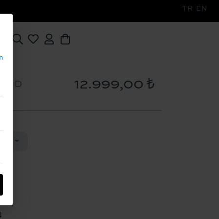
TR
EN
n
12.999,00 ₺
RED
ÇIN
N