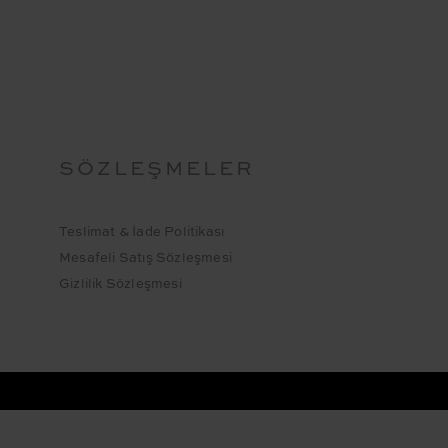
SÖZLEŞMELER
Teslimat & İade Politikası
Mesafeli Satış Sözleşmesi
Gizlilik Sözleşmesi