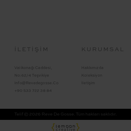
İLETIŞIM
KURUMSAL
Valikonağı Caddesi,
Hakkımızda
No:62/4 Teşvikiye
Koleksiyon
Info@revedegosse.co
İletişim
+90 533 722 38 84
Telif © 2026 Reve De Gosse. Tüm hakları saklıdır.