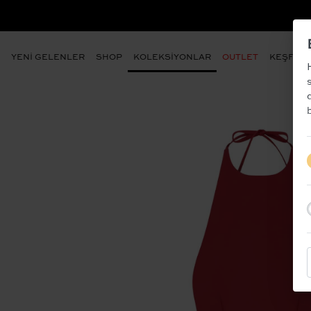
- ÜYE OLUN VE İLK SİPARİŞİNİZDEN %10 İNDİ
YENİ GELENLER
SHOP
KOLEKSİYONLAR
OUTLET
KEŞFET