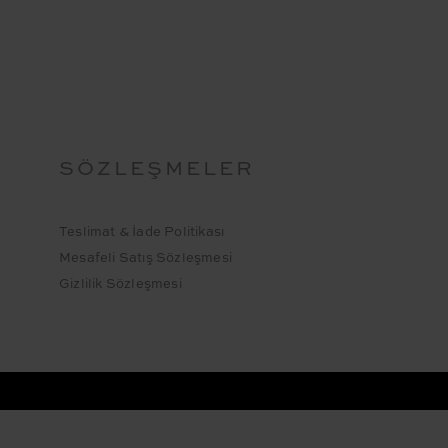
SÖZLEŞMELER
Teslimat & İade Politikası
Mesafeli Satış Sözleşmesi
Gizlilik Sözleşmesi