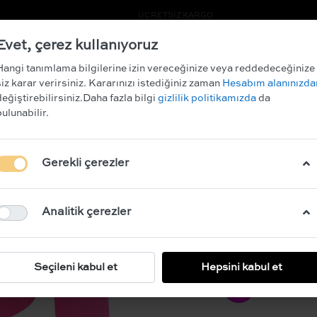
RİM KAZANIN!
ÜCRETSİZ KARGO
Evet, çerez kullanıyoruz
ARCHIVE SALE
Hangi tanımlama bilgilerine izin vereceğinize veya reddedeceğinize
siz karar verirsiniz. Kararınızı istediğiniz zaman
Hesabım alanınızda
değiştirebilirsiniz.Daha fazla bilgi
gizlilik politikamızda
da
bulunabilir.
GRACE
Gerekli çerezler
Mevcut olduğunda bana bil
Analitik çerezler
BEDEN
XS
S
Seçileni kabul et
Hepsini kabul et
RENK