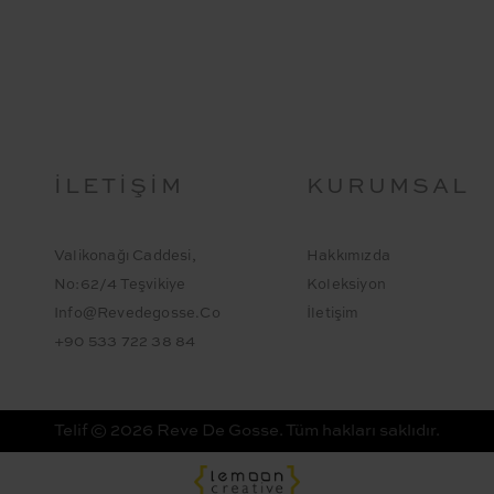
İLETIŞIM
KURUMSAL
Valikonağı Caddesi,
Hakkımızda
No:62/4 Teşvikiye
Koleksiyon
Info@revedegosse.co
İletişim
+90 533 722 38 84
Telif © 2026 Reve De Gosse. Tüm hakları saklıdır.