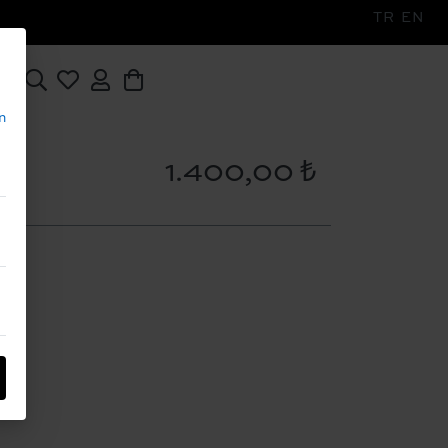
TR
EN
n
1.400,00 ₺
dir
M