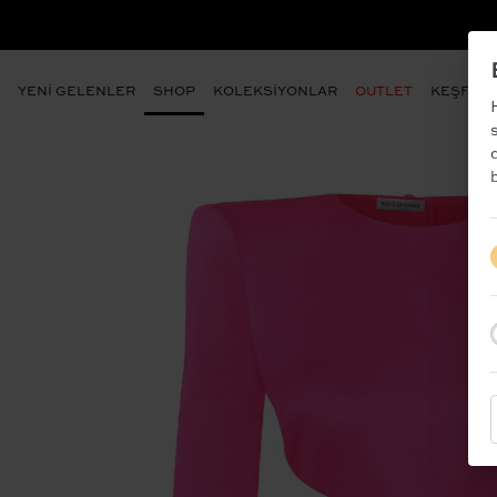
- ÜYE OLUN VE İLK SİPARİŞİNİZDEN %10 İNDİ
YENİ GELENLER
SHOP
KOLEKSİYONLAR
OUTLET
KEŞFET