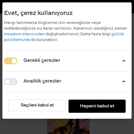
TR
EN
0 İNDİRİM KAZANIN!
ÜCRETSİZ KARGO
Evet, çerez kullanıyoruz
Hangi tanımlama bilgilerine izin vereceğinize veya
reddedeceğinize siz karar verirsiniz. Kararınızı istediğiniz zaman
Hesabım alanınızdan
değiştirebilirsiniz.Daha fazla bilgi
gizlilik
politikamızda
da bulunabilir.
Gerekli çerezler
Analitik çerezler
Seçileni kabul et
Hepsini kabul et