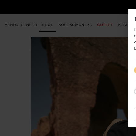
- ÜYE OLUN VE İLK SİPARİŞİNİZDEN %10 İNDİ
YENİ GELENLER
SHOP
KOLEKSİYONLAR
OUTLET
KEŞFET