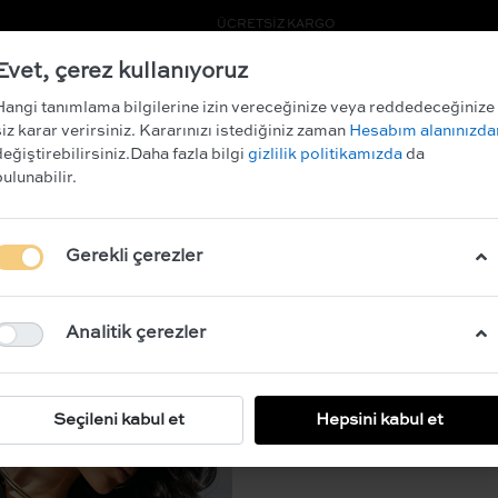
RİM KAZANIN!
ÜCRETSİZ KARGO
Evet, çerez kullanıyoruz
ARCHIVE SALE
Hangi tanımlama bilgilerine izin vereceğinize veya reddedeceğinize
siz karar verirsiniz. Kararınızı istediğiniz zaman
Hesabım alanınızda
değiştirebilirsiniz.Daha fazla bilgi
gizlilik politikamızda
da
bulunabilir.
INANNA IN B
Gerekli çerezler
BEDEN
34
36
Analitik çerezler
Açıklama:
Seçileni kabul et
Hepsini kabul et
Kesik detaylı midi boy ke