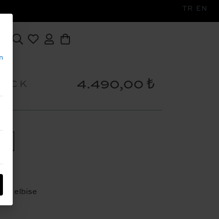
TR
EN
n
4.490,00 ₺
LACK
38
ten elbise