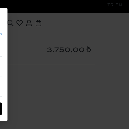
TR
EN
n
3.750,00 ₺
SE