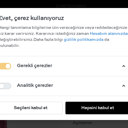
NDİRİM KAZANIN!
ÜCRETSİZ KARGO
Evet, çerez kullanıyoruz
ARCHIVE SALE
Hangi tanımlama bilgilerine izin vereceğinize veya reddedeceğinize
siz karar verirsiniz. Kararınızı istediğiniz zaman
Hesabım alanınızda
değiştirebilirsiniz.Daha fazla bilgi
gizlilik politikamızda
da
bulunabilir.
LUEUR BLOU
Gerekli çerezler
BEDEN
XS/S
M/L
Analitik çerezler
RENK
Seçileni kabul et
Hepsini kabul et
Açıklama: