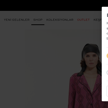
- ÜYE OLUN VE İLK SİPARİŞİNİZDEN %10 İ
YENİ GELENLER
SHOP
KOLEKSİYONLAR
OUTLET
KEŞFET