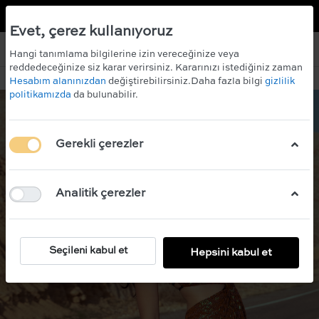
TR
EN
İNDİRİM KAZANIN!
ÜCRETSİZ KARGO
Evet, çerez kullanıyoruz
Hangi tanımlama bilgilerine izin vereceğinize veya
reddedeceğinize siz karar verirsiniz. Kararınızı istediğiniz zaman
Hesabım alanınızdan
değiştirebilirsiniz.Daha fazla bilgi
gizlilik
politikamızda
da bulunabilir.
Gerekli çerezler
Analitik çerezler
Seçileni kabul et
Hepsini kabul et