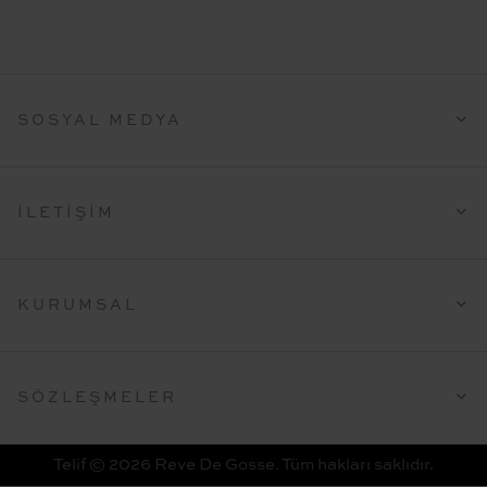
SOSYAL MEDYA
İLETIŞIM
KURUMSAL
SÖZLEŞMELER
Telif © 2026 Reve De Gosse. Tüm hakları saklıdır.