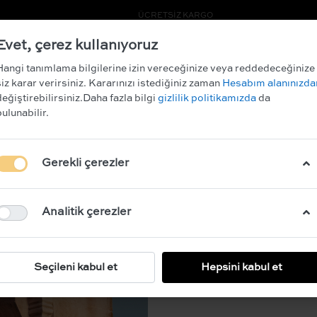
EN %10 İNDİRİM KAZANIN!
ÜCRETSİZ KARGO
Evet, çerez kullanıyoruz
ARCHIVE SALE
Hangi tanımlama bilgilerine izin vereceğinize veya reddedeceğinize
siz karar verirsiniz. Kararınızı istediğiniz zaman
Hesabım alanınızda
değiştirebilirsiniz.Daha fazla bilgi
gizlilik politikamızda
da
RUBY
bulunabilir.
SWEATPANTS
Gerekli çerezler
BEDEN
34
36
Analitik çerezler
Açıklama:
Seçileni kabul et
Hepsini kabul et
Şalvar Forumlu Desenli 