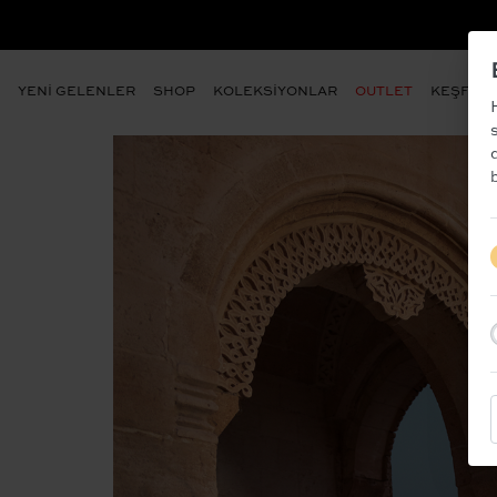
- ÜYE OLUN VE İLK SİPARİŞİNİZD
YENİ GELENLER
SHOP
KOLEKSİYONLAR
OUTLET
KEŞFET