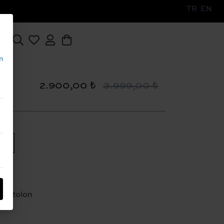
TR
EN
n
2.900,00 ₺
3.999,00 ₺
38
Pantolon