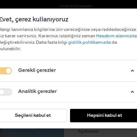
ÜCRETSİZ KARGO
- ÜYE OLUN VE İLK SİPARİŞİNİZDEN %10 İNDİRİM KAZANI
Evet, çerez kullanıyoruz
ARCHIVE SALE
Hangi tanımlama bilgilerine izin vereceğinize veya reddedeceğinize
siz karar verirsiniz. Kararınızı istediğiniz zaman
Hesabım alanınızda
değiştirebilirsiniz.Daha fazla bilgi
gizlilik politikamızda
da
bulunabilir.
VENUS
Gerekli çerezler
BEDEN
XS
S
Analitik çerezler
RENK
Desenli
Seçileni kabul et
Hepsini kabul et
Açıklama: