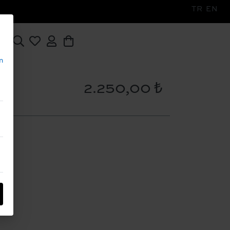
TR
EN
N!
n
2.250,00 ₺
M