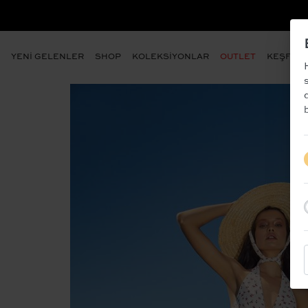
YENİ GELENLER
SHOP
KOLEKSİYONLAR
OUTLET
KEŞFET